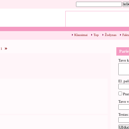
Klausimai
Top
Žodynas
Fakt
»
1
Parše
Tavo k
El. paš
Pra
Tavo v
Testas: