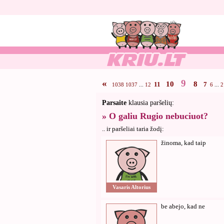
«
9
10
8
11
7
1038
1037
...
12
6
...
2
Parsaite
klausia paršelių:
» O galiu Rugio nebuciuot?
.. ir paršeliai taria žodį:
žinoma, kad taip
Vasaris Altorius
be abejo, kad ne