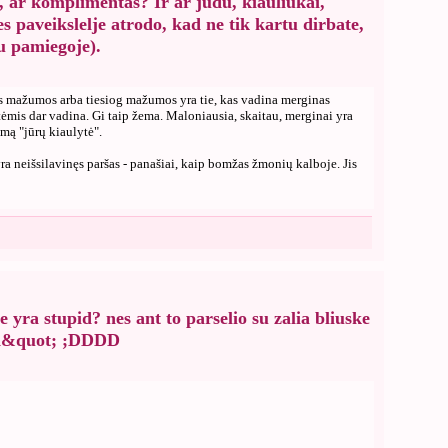
, ar komplimentas? Ir ar judu, kiauliukai,
 paveikslelje atrodo, kad ne tik kartu dirbate,
tu pamiegoje).
 mažumos arba tiesiog mažumos yra tie, kas vadina merginas
ėmis dar vadina. Gi taip žema. Maloniausia, skaitau, merginai yra
mą "jūrų kiaulytė".
ra neišsilavinęs paršas - panašiai, kaip bomžas žmonių kalboje. Jis
e yra stupid? nes ant to parselio su zalia bliuske
id&quot; ;DDDD