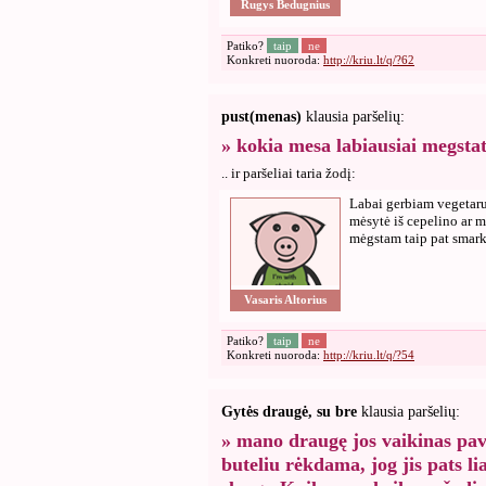
Rugys Bedugnius
Patiko?
taip
ne
Konkreti nuoroda:
http://kriu.lt/q/?62
pust(menas)
klausia paršelių:
» kokia mesa labiausiai megstat
.. ir paršeliai taria žodį:
Labai gerbiam vegetaru
mėsytė iš cepelino ar m
mėgstam taip pat smarki
Vasaris Altorius
Patiko?
taip
ne
Konkreti nuoroda:
http://kriu.lt/q/?54
Gytės draugė, su bre
klausia paršelių:
» mano draugę jos vaikinas pav
buteliu rėkdama, jog jis pats lia