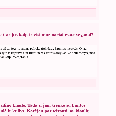
e? ar jus kaip ir visi mur nariai esate veganai?
s už tai jog jie mums palieka tiek daug šaunios mėsytės. O jau
ėsytė iš keptuvės tai tikrai nėra esminis dalykas. Žodžiu mėsytę mes
ai kaip ir vegetarus.
adino kiaule. Tada ši jam trenkė su Fantos
ulė ir kuilys. Norėjau pasiteirauti, ar kiaulių