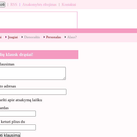
RSS
Atsakomybės ribojimas
Kontaktai
ai
Įnagiai
Dienoraštis
Personalas
Alaus?
lių klausk drąsiai!
lausimas
to adresas
nešti apie atsakymą laišku
ardas
 keturi plius du