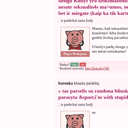
slengu Kuilys yra keiksmažodis
nesate seksualin4s ma=umos, nes
bet ir miegate (kaip ka tik kar
.. ir paršeliai taria žodį:
Manau, kad seksualinės
kiaulėmis! Arba žiurkyt
girdėti švelnų pavadini
O kuilys paršų slengu y
net mėsai netinkamas!
Rugys Bedugnius
Patiko?
taip
ne
Konkreti nuoroda:
http://kriu.lt/q/?49
baronka
klausia paršelių:
» tas parselis su raudona bliusk
parasyta &quot;i'm with stup
.. ir paršeliai taria žodį:
ne.