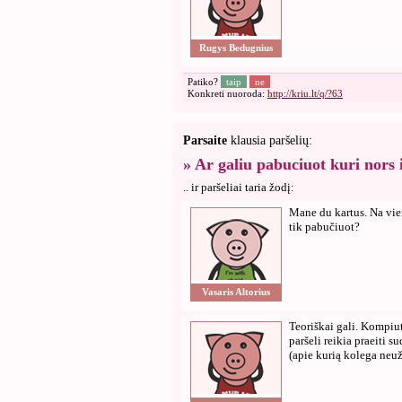
Rugys Bedugnius
Patiko?
taip
ne
Konkreti nuoroda:
http://kriu.lt/q/?63
Parsaite
klausia paršelių:
» Ar galiu pabuciuot kuri nors 
.. ir paršeliai taria žodį:
Mane du kartus. Na vien
tik pabučiuot?
Vasaris Altorius
Teoriškai gali. Kompiut
paršeli reikia praeiti 
(apie kurią kolega ne