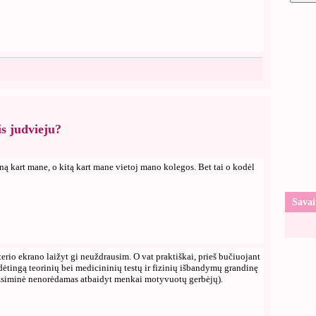
is judvieju?
ą kart mane, o kitą kart mane vietoj mano kolegos. Bet tai o kodėl
Savai
erio ekrano laižyt gi neuždrausim. O vat praktiškai, prieš bučiuojant
sudėtingą teorinių bei medicininių testų ir fizinių išbandymų grandinę
užsiminė nenorėdamas atbaidyt menkai motyvuotų gerbėjų).